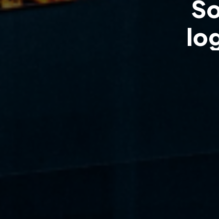
S
l
o