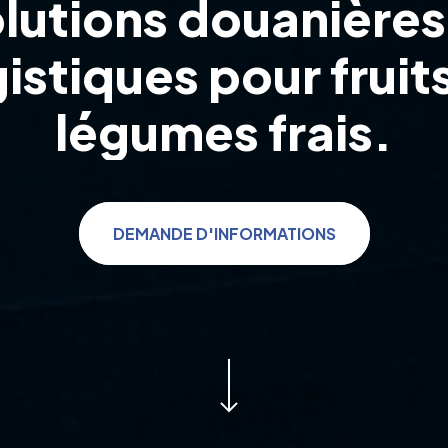
o
l
u
t
i
o
n
s
d
o
u
a
n
i
è
r
e
s
g
i
s
t
i
q
u
e
s
p
o
u
r
f
r
u
i
t
l
é
g
u
m
e
s
f
r
a
i
s
.
DEMANDE D'INFORMATIONS
Navigate to the next section