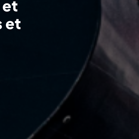
e
t
s
e
t